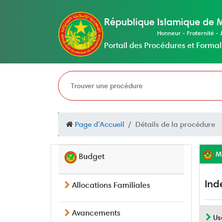
République Islamique de 
Honneur - Fraternité - J
Portail des Procédures et Formal
Page d'Accueil
Détails de la procédure
Mi
Budget
Ind
Allocations Familiales
Avancements
Us