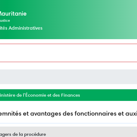
Mauritanie
ustice
ités Administratives
nistère de l’Économie et des Finances
emnités et avantages des fonctionnaires et auxi
agers de la procédure