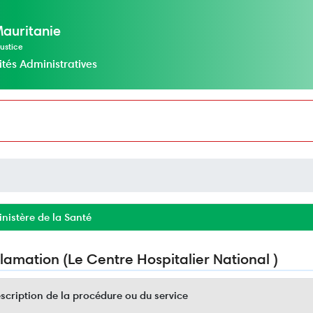
Mauritanie
ustice
ités Administratives
nistère de la Santé
lamation (Le Centre Hospitalier National )
cription de la procédure ou du service