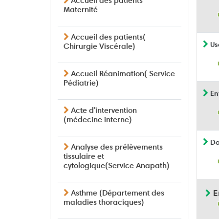
Accueil des patients
Maternité
Accueil des patients(
Us
Chirurgie Viscérale)
Accueil Réanimation( Service
Pédiatrie)
Ent
Acte d'intervention
(médecine interne)
Do
Analyse des prélèvements
tissulaire et
cytologique(Service Anapath)
E
Asthme (Département des
maladies thoraciques)